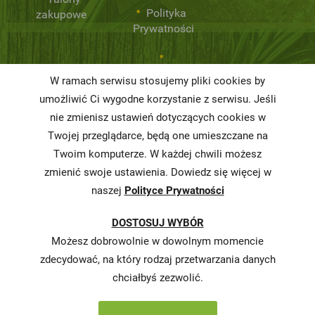
Polityka
zakupowe
Prywatności
Niemarnowanie
W ramach serwisu stosujemy pliki cookies by
żywności
umożliwić Ci wygodne korzystanie z serwisu. Jeśli
Informacja o
nie zmienisz ustawień dotyczących cookies w
realizowanej
Twojej przeglądarce, będą one umieszczane na
strategii
Twoim komputerze. W każdej chwili możesz
podatkowej
zmienić swoje ustawienia. Dowiedz się więcej w
naszej
Polityce Prywatności
Karty
charakterystyki
DOSTOSUJ WYBÓR
Butelkomaty
Możesz dobrowolnie w dowolnym momencie
zdecydować, na który rodzaj przetwarzania danych
chciałbyś zezwolić.