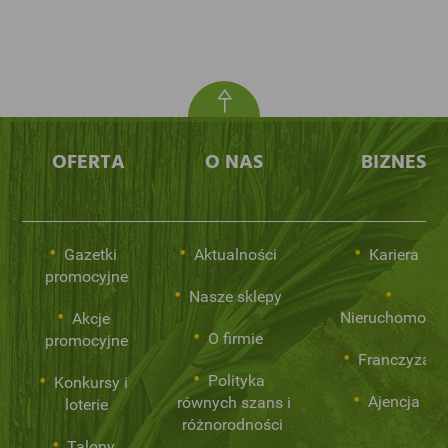
OFERTA
O NAS
BIZNES
Gazetki
Aktualności
Kariera
promocyjne
Nasze sklepy
Nieruchomości
Akcje
O firmie
promocyjne
Franczyza
Polityka
Konkursy i
Ajencja
równych szans i
loterie
różnorodności
Talony