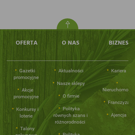
OFERTA
O NAS
BIZNES
Gazetki
Aktualności
Kariera
promocyjne
Nasze sklepy
Nieruchomości
Akcje
O firmie
promocyjne
Franczyza
Polityka
Konkursy i
Ajencja
równych szans i
loterie
różnorodności
Talony
Polityka