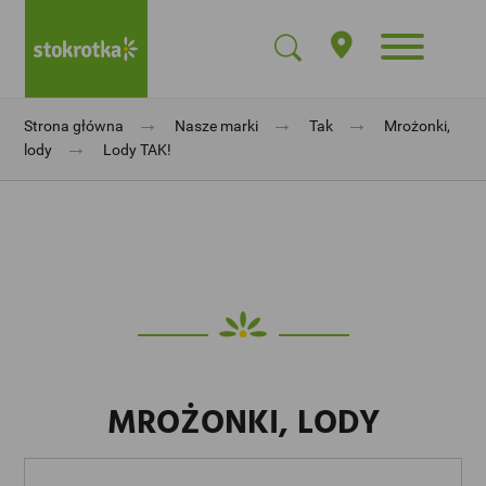
→
→
→
Strona główna
Nasze marki
Tak
Mrożonki,
→
lody
Lody TAK!
MROŻONKI, LODY