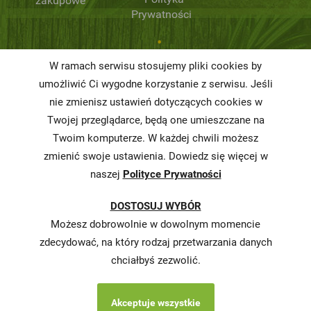
zakupowe
Prywatności
Niemarnowanie
W ramach serwisu stosujemy pliki cookies by
żywności
umożliwić Ci wygodne korzystanie z serwisu. Jeśli
Informacja o
nie zmienisz ustawień dotyczących cookies w
realizowanej
Twojej przeglądarce, będą one umieszczane na
strategii
Twoim komputerze. W każdej chwili możesz
podatkowej
zmienić swoje ustawienia. Dowiedz się więcej w
naszej
Polityce Prywatności
Karty
charakterystyki
DOSTOSUJ WYBÓR
Butelkomaty
Możesz dobrowolnie w dowolnym momencie
zdecydować, na który rodzaj przetwarzania danych
chciałbyś zezwolić.
Akceptuje wszystkie