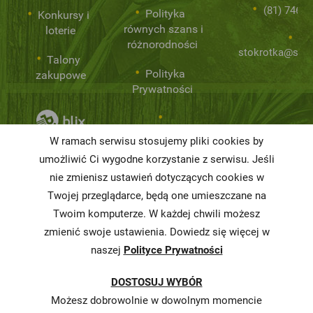
(81) 746 0
Polityka
Konkursy i
równych szans i
loterie
różnorodności
stokrotka@stok
Talony
Polityka
zakupowe
Prywatności
Niemarnowanie
W ramach serwisu stosujemy pliki cookies by
żywności
umożliwić Ci wygodne korzystanie z serwisu. Jeśli
nie zmienisz ustawień dotyczących cookies w
Informacja o
realizowanej
Twojej przeglądarce, będą one umieszczane na
strategii
Twoim komputerze. W każdej chwili możesz
podatkowej
zmienić swoje ustawienia. Dowiedz się więcej w
naszej
Polityce Prywatności
Karty
charakterystyki
DOSTOSUJ WYBÓR
Butelkomaty
Możesz dobrowolnie w dowolnym momencie