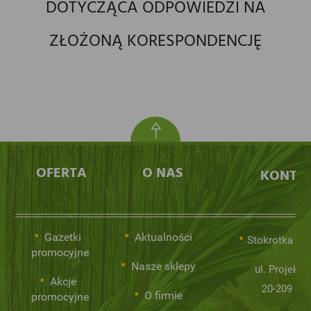
DOTYCZĄCA ODPOWIEDZI NA
ZŁOŻONĄ KORESPONDENCJĘ
OFERTA
O NAS
KONTA
Gazetki
Aktualności
Stokrotka Sp.
promocyjne
Nasze sklepy
ul. Projekto
Akcje
20-209 Lub
O firmie
promocyjne