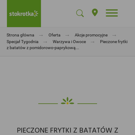
→
→
→
Strona główna
Oferta
Akcje promocyjne
→
→
Specjał Tygodnia
Warzywa i Owoce
Pieczone frytki
z batatów z pomidorowo-paprykową...
PIECZONE FRYTKI Z BATATÓW Z