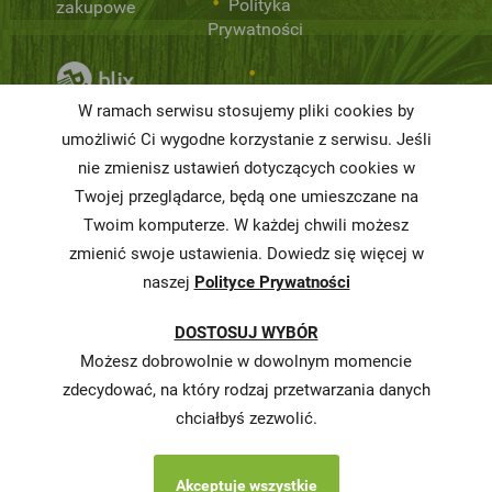
Polityka
zakupowe
Prywatności
Niemarnowanie
W ramach serwisu stosujemy pliki cookies by
żywności
umożliwić Ci wygodne korzystanie z serwisu. Jeśli
nie zmienisz ustawień dotyczących cookies w
Informacja o
realizowanej
Twojej przeglądarce, będą one umieszczane na
strategii
Twoim komputerze. W każdej chwili możesz
podatkowej
zmienić swoje ustawienia. Dowiedz się więcej w
naszej
Polityce Prywatności
Karty
charakterystyki
DOSTOSUJ WYBÓR
Butelkomaty
Możesz dobrowolnie w dowolnym momencie
zdecydować, na który rodzaj przetwarzania danych
chciałbyś zezwolić.
Akceptuje wszystkie