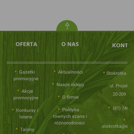
OFERTA
O NAS
KONTA
Gazetki
Aktualności
Stokrotka Sp.
promocyjne
Nasze sklepy
ul. Projekto
Akcje
20-209 Lub
O firmie
promocyjne
(81) 746 0
Polityka
Konkursy i
równych szans i
loterie
różnorodności
stokrotka@stok
Talony